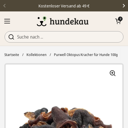
Zum Inhalt springen
Kostenloser Versand ab 49 €
Zurück
We
Warenkorb öff
0
Menü öffnen
Startseite
/
Kollektionen
/
Purwell Oktopus Kracher für Hunde 100g