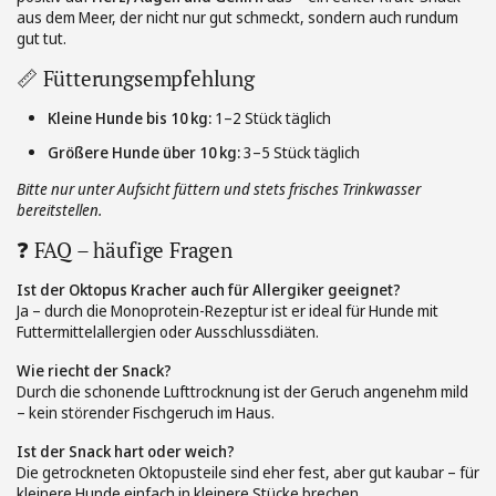
aus dem Meer, der nicht nur gut schmeckt, sondern auch rundum
gut tut.
📏 Fütterungsempfehlung
Kleine Hunde bis 10 kg:
1–2 Stück täglich
Größere Hunde über 10 kg:
3–5 Stück täglich
Bitte nur unter Aufsicht füttern und stets frisches Trinkwasser
bereitstellen.
❓ FAQ – häufige Fragen
Ist der Oktopus Kracher auch für Allergiker geeignet?
Ja – durch die Monoprotein-Rezeptur ist er ideal für Hunde mit
Futtermittelallergien oder Ausschlussdiäten.
Wie riecht der Snack?
Durch die schonende Lufttrocknung ist der Geruch angenehm mild
– kein störender Fischgeruch im Haus.
Ist der Snack hart oder weich?
Die getrockneten Oktopusteile sind eher fest, aber gut kaubar – für
kleinere Hunde einfach in kleinere Stücke brechen.