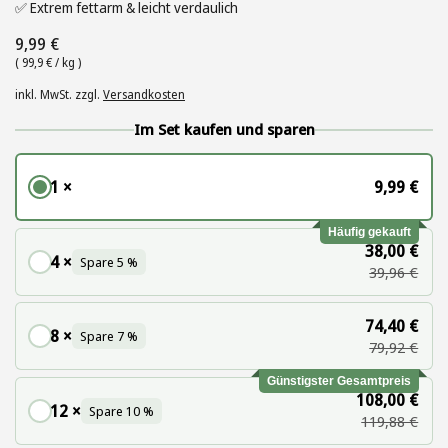
✅ Extrem fettarm & leicht verdaulich
Regulärer Preis
9,99 €
(
Stückpreis
99,9 € / kg )
inkl. MwSt.
zzgl.
Versandkosten
Im Set kaufen und sparen
1 ×
9,99 €
Häufig gekauft
38,00 €
4 ×
Spare 5 %
39,96 €
74,40 €
8 ×
Spare 7 %
79,92 €
Günstigster Gesamtpreis
108,00 €
12 ×
Spare 10 %
119,88 €