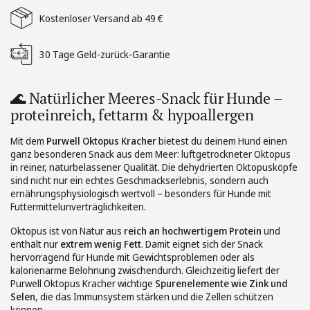
Kostenloser Versand ab 49 €
30 Tage Geld-zurück-Garantie
🌊 Natürlicher Meeres-Snack für Hunde –
proteinreich, fettarm & hypoallergen
Mit dem
Purwell Oktopus Kracher
bietest du deinem Hund einen
ganz besonderen Snack aus dem Meer: luftgetrockneter Oktopus
in reiner, naturbelassener Qualität. Die dehydrierten Oktopusköpfe
sind nicht nur ein echtes Geschmackserlebnis, sondern auch
ernährungsphysiologisch wertvoll – besonders für Hunde mit
Futtermittelunverträglichkeiten.
Oktopus ist von Natur aus
reich an hochwertigem Protein
und
enthält nur
extrem wenig Fett
. Damit eignet sich der Snack
hervorragend für Hunde mit Gewichtsproblemen oder als
kalorienarme Belohnung zwischendurch. Gleichzeitig liefert der
Purwell Oktopus Kracher wichtige
Spurenelemente wie Zink und
Selen
, die das Immunsystem stärken und die Zellen schützen
können.