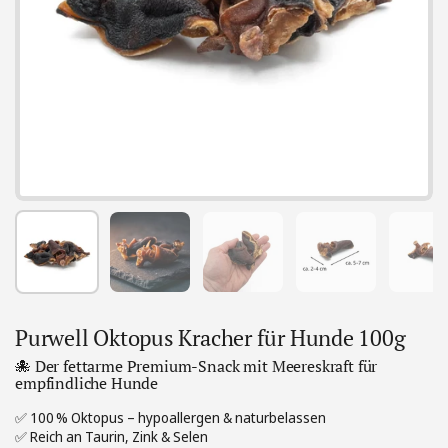
Zeige Folie 1
Zeige Folie 2
Zeige Folie 3
Zeige Folie 4
Zei
Purwell Oktopus Kracher für Hunde 100g
🐙 Der fettarme Premium-Snack mit Meereskraft für
empfindliche Hunde
✅ 100 % Oktopus – hypoallergen & naturbelassen
✅ Reich an Taurin, Zink & Selen