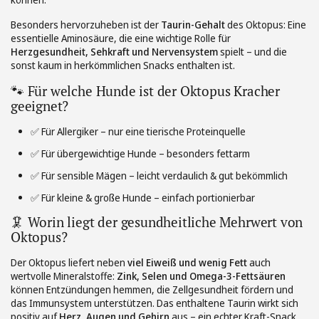
Besonders hervorzuheben ist der
Taurin-Gehalt
des Oktopus: Eine
essentielle Aminosäure, die eine wichtige Rolle für
Herzgesundheit, Sehkraft und Nervensystem
spielt – und die
sonst kaum in herkömmlichen Snacks enthalten ist.
🐾 Für welche Hunde ist der Oktopus Kracher
geeignet?
✅ Für Allergiker – nur eine tierische Proteinquelle
✅ Für übergewichtige Hunde – besonders fettarm
✅ Für sensible Mägen – leicht verdaulich & gut bekömmlich
✅ Für kleine & große Hunde – einfach portionierbar
🦑 Worin liegt der gesundheitliche Mehrwert von
Oktopus?
Der Oktopus liefert neben
viel Eiweiß und wenig Fett
auch
wertvolle Mineralstoffe:
Zink, Selen und Omega-3-Fettsäuren
können Entzündungen hemmen, die Zellgesundheit fördern und
das Immunsystem unterstützen. Das enthaltene Taurin wirkt sich
positiv auf
Herz, Augen und Gehirn
aus – ein echter Kraft-Snack